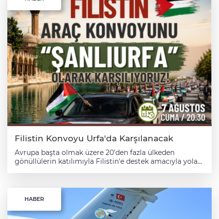
Filistin Konvoyu Urfa'da Karşılanacak
Avrupa başta olmak üzere 20'den fazla ülkeden
gönüllülerin katılımıyla Filistin'e destek amacıyla yola
çıkan Uluslararası Filistin Araç Konvoyu, Türkiye
programı kapsamında Şanlıurfa'ya geliyor. Konvoyun
kentte geniş katılımlı bir programla karşılanması
planlanıyor. Şanlıurfa Sivil Toplum Kuruluşları
HABER
Platformu öncülüğünde gerçekleştirilecek programda,
Filistin halkıyla dayanışma mesajları verilecek. Etkinlik