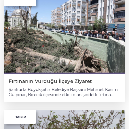
Fırtınanın Vurduğu İlçeye Ziyaret
Şanlıurfa Büyükşehir Belediye Başkanı Mehmet Kasım
Gülpınar, Birecik ilçesinde etkili olan şiddetli fırtına
nedeniyle hasar gören alanlardaki çalışmaları inceledi.
Büyükşehir Belediyesinden yapılan açıklamaya göre,
Gülpınar, ilçede 3 Mayıs'ta yaşanan yağış ve fırtınanın
ardından yürütülen çalışmaları yerinde inceleyerek
HABER
vatandaşlarla bir araya geldi. Açıklamada görüşlerine
yer verilen Başkan Gülpınar, Büyükşehir Belediyesinin