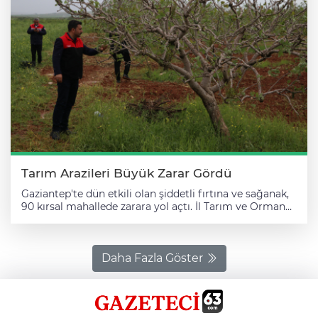
afetin ilk anından itibaren Birecik'te görev aldığını
belirtti. İlçede yaşanan olumsuzlukların asgari seviyeye
indirilmesi için yoğun çaba sarf edildiğini aktaran
Gülpınar, ekiplerin sahada aktif şekilde çalışmalarını
sürdürdüğünü kaydetti.
Tarım Arazileri Büyük Zarar Gördü
Gaziantep'te dün etkili olan şiddetli fırtına ve sağanak,
90 kırsal mahallede zarara yol açtı. İl Tarım ve Orman
Müdürü İbrahim Sağlam, il genelinde etkili olan
olumsuz hava koşullarının ardından Barak Ovası'nda
zarar gören tarım arazilerinde yürütülen hasar tespit
çalışmalarına katıldı. Sağlam, AA muhabirine, kent
Daha Fazla Göster
genelinde son yılların en büyük doğal afetlerinden
biriyle karşı karşıya kalındığını belirtti. Bazı bölgelerde
fırtına ve sağanağın ardından hortumun da etkili
olduğunu ifade eden Sağlam, şunları kaydetti: "Nizip,