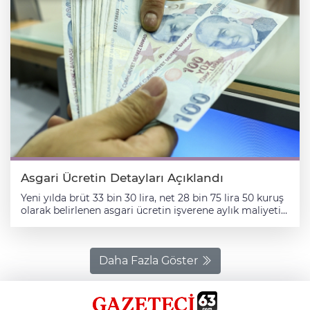
Asgari Ücretin Detayları Açıklandı
Yeni yılda brüt 33 bin 30 lira, net 28 bin 75 lira 50 kuruş
olarak belirlenen asgari ücretin işverene aylık maliyeti
40 bin 874 lira 63 kuruş oldu. Çalışma ve Sosyal
Güvenlik Bakanı Vedat Işıkhan'ın dün kamuoyuyla
paylaştığı 2026'da uygulanacak asgari ücretin detayları
netleşti. Buna göre, brüt 33 bin 30 lira olan asgari
Daha Fazla Göster
ücretin, 28 bin 75 lira 50 kuruşunu net asgari ücret, 4
bin 624 lira 20 kuruşunu SGK primi ve 330 lira 30
kuruşunu işsizlik sigortası primi oluşturdu. Brüt asgari