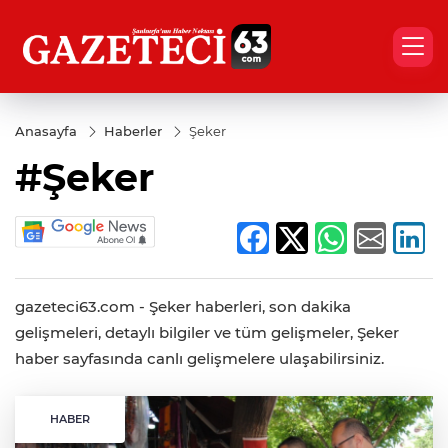
Anasayfa
Haberler
Şeker
#Şeker
gazeteci63.com - Şeker haberleri, son dakika
gelişmeleri, detaylı bilgiler ve tüm gelişmeler, Şeker
haber sayfasında canlı gelişmelere ulaşabilirsiniz.
HABER