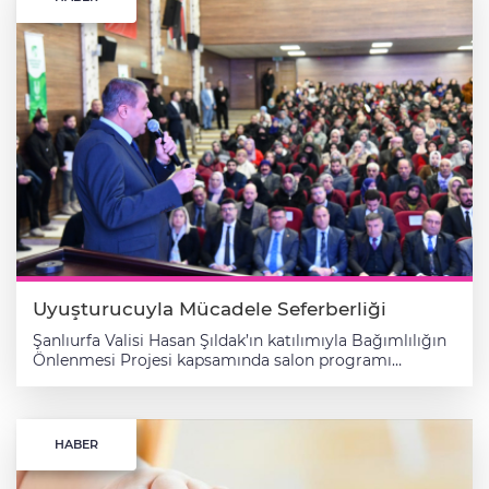
Uyuşturucuyla Mücadele Seferberliği
Şanlıurfa Valisi Hasan Şıldak’ın katılımıyla Bağımlılığın
Önlenmesi Projesi kapsamında salon programı
gerçekleştirdi. İl Milli Eğitim Müdürlüğü Konferans
Salonunda gerçekleştirilen programda Vali Hasan
Şıldak, Şanlıurfa’da uyuşturucuyla mücadele
konusunda seferberlik çağrısı yaparak, tüm
HABER
kesimlerden destek istedi. Programda konuşan Vali
Şıldak, Uyuşturucuyla mücadelenin hayati önem