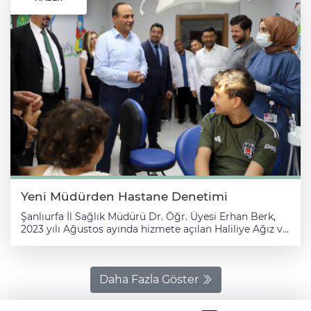
Yeni Müdürden Hastane Denetimi
Şanlıurfa İl Sağlık Müdürü Dr. Öğr. Üyesi Erhan Berk,
2023 yılı Ağustos ayında hizmete açılan Haliliye Ağız ve
Diş Sağlığı Hastanesi’nde yerinde incelemelerde
bulundu. Ziyarette, hastanenin modern sağlık
hizmetleri ve işleyişi değerlendirildi. Dr. Berk, hastane
başhekimi Dt. Abdullah Arserim ile birlikte hastanedeki
Daha Fazla Göster
klinik düzen, poliklinik hizmetlerinin işleyişi, diş
hekimlerinin hasta kabul kapasiteleri, protez