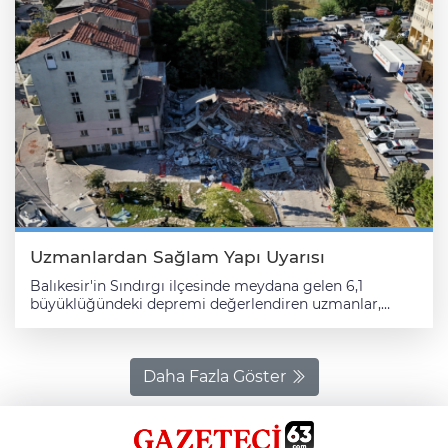
Uzmanlardan Sağlam Yapı Uyarısı
Balıkesir'in Sındırgı ilçesinde meydana gelen 6,1
büyüklüğündeki depremi değerlendiren uzmanlar,
güçlü yapı stokunun önemine dikkati çekerek, deprem
gerçeğinin unutulmaması çağrısında bulundu.
Uzmanlar, Balıkesir'in yanı sıra başta İstanbul olmak
üzere çevre illerde de hissedilen depremin etkileri
Daha Fazla Göster
hakkında AA muhabirine değerlendirmelerde bulundu.
Jeoloji yüksek mühendisi Prof. Dr. Okan Tüysüz, dün
kırılmanın gerçekleştiği fay hattının Gediz civarlarında