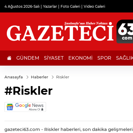
4 Ağustos 2026-Salı
Yazarlar
Foto Galeri
Video Galeri
GÜNDEM
SİYASET
EKONOMİ
SPOR
SAĞLI
Anasayfa
Haberler
Riskler
#Riskler
gazeteci63.com - Riskler haberleri, son dakika gelişmeleri, 