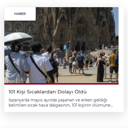
HABER
101 Kişi Sıcaklardan Dolayı Öldü
İspanya'da mayıs ayında yaşanan ve erken geldiği
belirtilen sıcak hava dalgasının, 101 kişinin ölümüne
neden olduğu bildirildi. İspanya Sağlık Bakanı Monica
Garcia, bu sene aşırı sıcaklıkların sağlık üzerindeki
etkilerine karşı önleyici tedbirlerin yer aldığı ulusal
planın sunumunda konuştu. Mayıs ayında hava