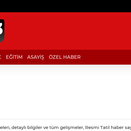
K
EĞİTİM
ASAYİŞ
ÖZEL HABER
eri, detaylı bilgiler ve tüm gelişmeler, Resmi Tatil haber say