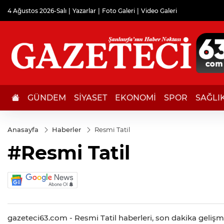
4 Ağustos 2026-Salı
Yazarlar
Foto Galeri
Video Galeri
GÜNDEM
SİYASET
EKONOMİ
SPOR
SAĞLI
Anasayfa
Haberler
Resmi Tatil
#Resmi Tatil
gazeteci63.com - Resmi Tatil haberleri, son dakika gelişmel