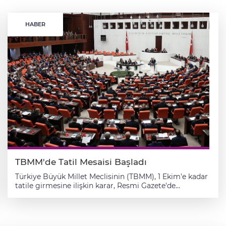
HABER
TBMM'de Tatil Mesaisi Başladı
Türkiye Büyük Millet Meclisinin (TBMM), 1 Ekim'e kadar
tatile girmesine ilişkin karar, Resmi Gazete'de
yayımlandı. Buna göre, TBMM'nin, 30 Temmuz Salı
gününden itibaren 1 Ekim Salı günü saat 15.00'te
toplanmak üzere tatile girmesine, Genel Kurulun 27
Temmuz tarihli 110. birleşiminde karar verildi.