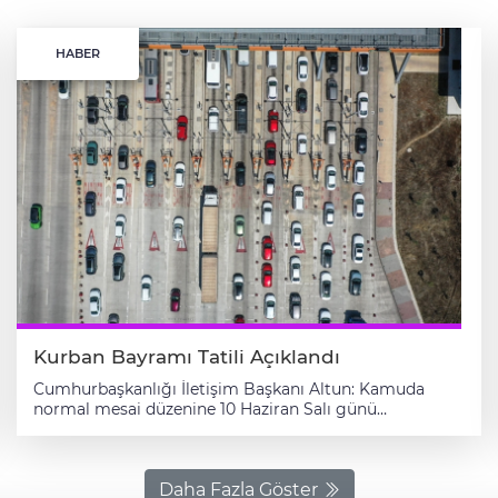
HABER
Kurban Bayramı Tatili Açıklandı
Cumhurbaşkanlığı İletişim Başkanı Altun: Kamuda
normal mesai düzenine 10 Haziran Salı günü
dönülecektir Cumhurbaşkanlığı İletişim Başkanı
Fahrettin Altun, Kurban Bayramı dolayısıyla, 5 Haziran
Perşembe günü öğleden sonra başlamak üzere 6, 7, 8
ve 9 Haziran'da kamu çalışanlarının idari izinli
Daha Fazla Göster