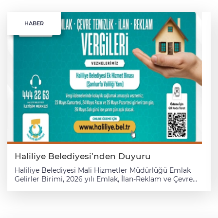
HABER
Haliliye Belediyesi’nden Duyuru
Haliliye Belediyesi Mali Hizmetler Müdürlüğü Emlak
Gelirler Birimi, 2026 yılı Emlak, İlan-Reklam ve Çevre
Temizlik Vergisi ödemelerinde vatandaşların
mağduriyet yaşamamaları adına resmi tatil sürecinde
özel çalışma programı uygulanacağını duyurdu.
Yapılan açıklamaya göre, yalnızca Haliliye Belediyesi Ek