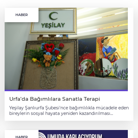
HABER
Urfa’da Bağımlılara Sanatla Terapi
Yeşilay Şanlıurfa Şubesi'nce bağımlılıkla mücadele eden
bireylerin sosyal hayata yeniden kazandırılması
amacıyla çeşitli sanat kursları düzenleniyor. Alkol,
tütün, madde, kumar ve teknoloji bağımlılığı
alanlarında destek sunan merkezde, haftada 2 gün
atölyelerde gerçekleştirilen kurslara 10 bağımlı
HABER