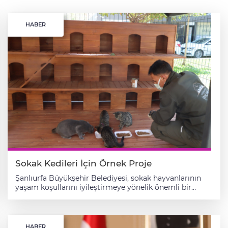
HABER
Sokak Kedileri İçin Örnek Proje
Şanlıurfa Büyükşehir Belediyesi, sokak hayvanlarının
yaşam koşullarını iyileştirmeye yönelik önemli bir
projeyi hayata geçirdi. Şanlıurfa Büyükşehir Belediye
Başkanı Mehmet Kasım Gülpınar’ın öncülüğünde, 5199
sayılı Hayvanları Koruma Kanunu kapsamında sokak
kedilerine özel koruma alanları oluşturuldu. Bu sayede
HABER