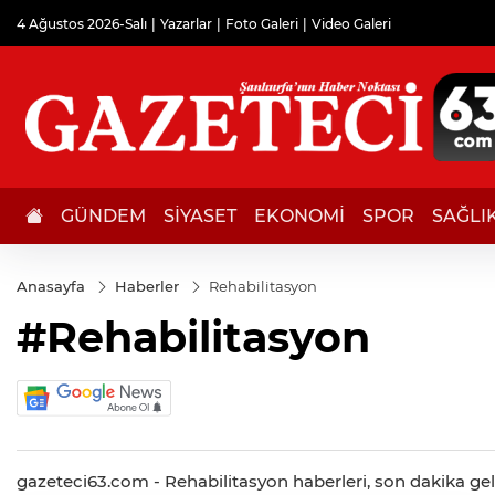
4 Ağustos 2026-Salı
Yazarlar
Foto Galeri
Video Galeri
GÜNDEM
SİYASET
EKONOMİ
SPOR
SAĞLI
Anasayfa
Haberler
Rehabilitasyon
#Rehabilitasyon
gazeteci63.com - Rehabilitasyon haberleri, son dakika geliş