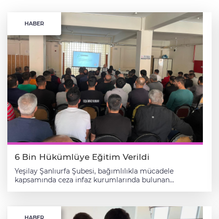
HABER
6 Bin Hükümlüye Eğitim Verildi
Yeşilay Şanlıurfa Şubesi, bağımlılıkla mücadele
kapsamında ceza infaz kurumlarında bulunan
hükümlüler ile denetimli serbestlik yükümlülerine
yönelik yürüttüğü eğitim ve tedavi çalışmalarıyla 3
yılda yaklaşık 6 bin kişiye ulaştı. Şube tarafından
öğrenciler, çocuklar, gençler ve vatandaşlara yönelik
HABER