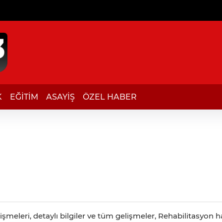
K
EĞİTİM
ASAYİŞ
ÖZEL HABER
meleri, detaylı bilgiler ve tüm gelişmeler, Rehabilitasyon ha