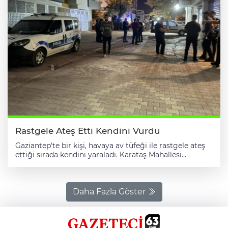
Rastgele Ateş Etti Kendini Vurdu
Gaziantep'te bir kişi, havaya av tüfeği ile rastgele ateş
ettiği sırada kendini yaraladı. Karataş Mahallesi
Cerenler Sitesi'nde M.Y (49), ikamet içerisinden rastgele
havaya ateş etti. İhbar üzerine olay yerine 112 Acil Servis
ve polis ekipleri sevk edildi. Ekipler, M.Y'ın av tüfeği ile
kendisini omzundan yaraladığını belirledi. Ambulans ile
Daha Fazla Göster
hastaneye kaldırılan yaralı tedavi altına alındı.