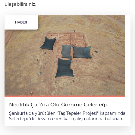
ulaşabilirsiniz.
HABER
Neolitik Çağ'da Ölü Gömme Geleneği
Şanlıurfa'da yürütülen "Taş Tepeler Projesi" kapsamında
Sefertepe'de devam eden kazı çalışmalarında bulunan
insan kafatası, dönemin ölü gömme geleneğine ilişkin
yeni bilgilere ulaşılmasını sağladı. Kültür ve Turizm