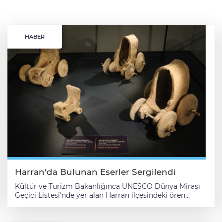
HABER
Harran'da Bulunan Eserler Sergilendi
Kültür ve Turizm Bakanlığınca UNESCO Dünya Mirası
Geçici Listesi'nde yer alan Harran ilçesindeki ören
yerlerinde bulunan eserlerden oluşan "Harran ve
Soğmatar Kazıları" sergisi açıldı. Kültür Varlıkları ve