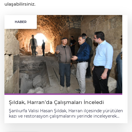
ulaşabilirsiniz.
HABER
Şıldak, Harran’da Çalışmaları İnceledi
Şanlıurfa Valisi Hasan Şıldak, Harran ilçesinde yürütülen
kazı ve restorasyon çalışmalarını yerinde inceleyerek
yetkililerden bilgi aldı. Vali Şıldak, incelemeleri sırasında
yaptığı açıklamada Şanlıurfa’nın tarih, kültür ve
arkeoloji bakımından büyük bir zenginliğe sahip