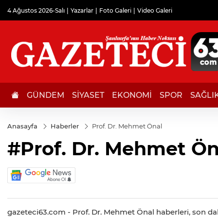
4 Ağustos 2026-Salı
Yazarlar
Foto Galeri
Video Galeri
GÜNDEM
SİYASET
EKONOMİ
SPOR
SAĞLI
Anasayfa
Haberler
Prof. Dr. Mehmet Önal
#Prof. Dr. Mehmet Ön
gazeteci63.com - Prof. Dr. Mehmet Önal haberleri, son dak