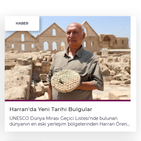
HABER
Harran'da Yeni Tarihi Bulgular
UNESCO Dünya Mirası Geçici Listesi'nde bulunan
dünyanın en eski yerleşim bölgelerinden Harran Ören
Yeri'nde baklava dilimi desenli tarihi ekmek kalıbı
ortaya çıkarıldı. Harran Üniversitesi Arkeoloji Bölümü