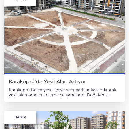
Karaköprü'de Yeşil Alan Artıyor
Karaköprü Belediyesi, ilçeye yeni parklar kazandırarak
yeşil alan oranını artırma çalışmalarını Doğukent
Mahallesi'nde sürdürüyor. Karaköprü Belediyesi Park ve
Bahçeler Müdürlüğü ekipleri, ilçedeki yeşil alan oranını
artırmak amacıyla çalışmalarına devam ediyor. Bu
kapsamda, Doğukent Mahallesi'nde yapımı
HABER
tamamlanan 9 bin ve 5 bin metrekarelik iki park
alanında üstyapı ile çevre düzenleme çalışmaları