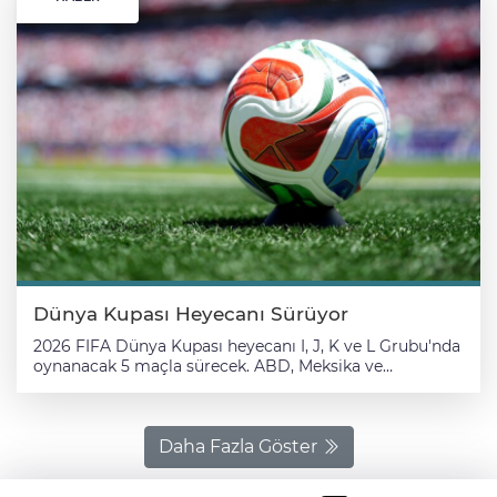
Dünya Kupası Heyecanı Sürüyor
2026 FIFA Dünya Kupası heyecanı I, J, K ve L Grubu'nda
oynanacak 5 maçla sürecek. ABD, Meksika ve
Kanada'nın ev sahipliği yaptığı turnuvada, I Grubu'nda
Fransa ile Irak, K Grubu'nda Portekiz ile Özbekistan, L
Grubu'nda ise İngiltere ile Gana karşı karşıya gelecek.
Turnuvada yarın oynanacak maçların programı şöyle:
Daha Fazla Göster
23 Haziran Salı: I Grubu: 00.00 Fransa - Irak
(Philadelphia Stadı) 03.00 Norveç - Senegal (New York