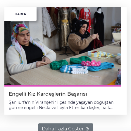
HABER
Engelli Kız Kardeşlerin Başarısı
Şanlıurfa'nın Viranşehir ilçesinde yaşayan doğuştan
görme engelli Necla ve Leyla Etrez kardeşler, halk
eğitimi merkezinde aldıkları eğitimlerin ardından
ürettikleri el işi örgülerle hem sosyalleşiyor hem de aile
bütçesine katkı sağlıyor. Anneleriyle yaşamını sürdüren
40 yaşındaki Necla ile 35 yaşındaki Leyla Etrez,
Daha Fazla Göster