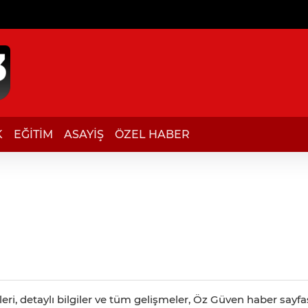
K
EĞİTİM
ASAYİŞ
ÖZEL HABER
i, detaylı bilgiler ve tüm gelişmeler, Öz Güven haber sayfası