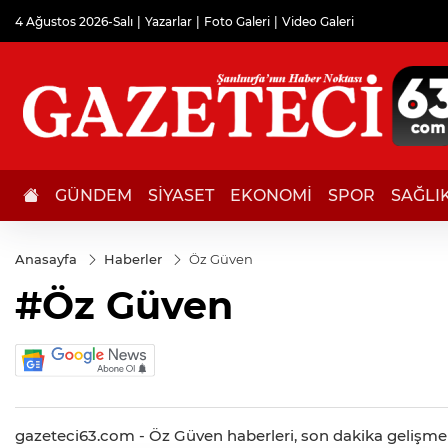
4 Ağustos 2026-Salı
Yazarlar
Foto Galeri
Video Galeri
GÜNDEM
SİYASET
EKONOMİ
SPOR
SAĞLI
Anasayfa
Haberler
Öz Güven
#Öz Güven
gazeteci63.com - Öz Güven haberleri, son dakika gelişmeler