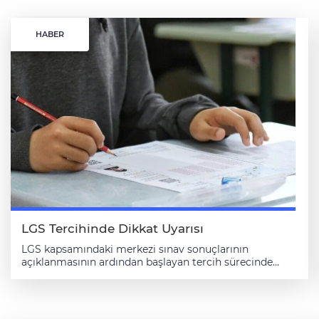
HABER
LGS Tercihinde Dikkat Uyarısı
LGS kapsamındaki merkezi sınav sonuçlarının
açıklanmasının ardından başlayan tercih sürecinde
uzmanlar, yalnızca okulun puanına bakılmaması,
öğrencilerin ilgi alanları ve yetenekleri doğrultusunda
seçim yapılması gerektiğini belirtti. Milli Eğitim
Bakanlığınca (MEB) Liselere Geçiş Sistemi (LGS)