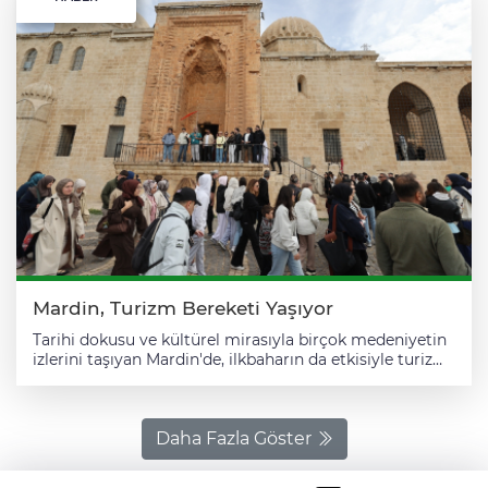
Mardin, Turizm Bereketi Yaşıyor
Tarihi dokusu ve kültürel mirasıyla birçok medeniyetin
izlerini taşıyan Mardin'de, ilkbaharın da etkisiyle turizm
hareketliliği arttı. "Dinlerin ve dillerin buluştuğu yer"
olarak nitelendirilen ve açık hava müzesini andıran
tarihi şehir, yerli ve yabancı ziyaretçilerden yoğun ilgi
görüyor. Camileri, medreseleri, kiliseleri ve taşın oya
Daha Fazla Göster
gibi işlendiği evleriyle göz kamaştıran kent, son yılların
en popüler rotalarından biri haline geldi. İlkbaharın