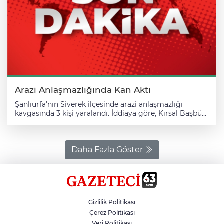
Arazi Anlaşmazlığında Kan Aktı
Şanlıurfa'nın Siverek ilçesinde arazi anlaşmazlığı
kavgasında 3 kişi yaralandı. İddiaya göre, Kırsal Başbük
Mahallesi'nde aralarında arazi anlaşmazlığı bulunan aile
fertleri arasında çıkan tartışma taş ve sopaların
kullanıldığı kavgaya dönüştü. Kavgada 3 kişi yaralandı.
Mahalle sakinlerinin ihbarı üzerine olay yerine sağlık ve
Daha Fazla Göster
jandarma ekipleri sevk edildi. Yaralılar, ambulanslarla
Siverek Devlet Hastanesine kaldırıldı. Jandarma
mahallede ve hastanede önlem aldı.
Gizlilik Politikası
Çerez Politikası
Veri Politikası