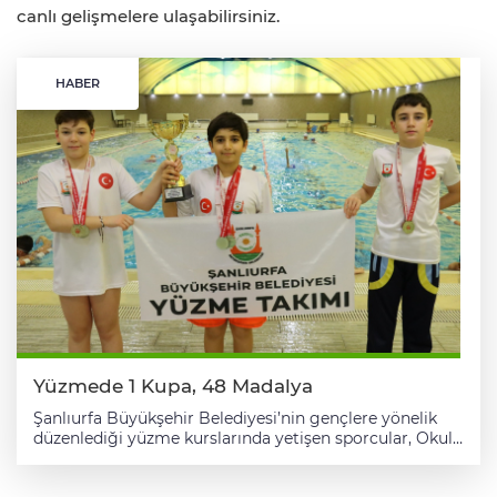
canlı gelişmelere ulaşabilirsiniz.
HABER
Yüzmede 1 Kupa, 48 Madalya
Şanlıurfa Büyükşehir Belediyesi’nin gençlere yönelik
düzenlediği yüzme kurslarında yetişen sporcular, Okul
Sporları İl Yüzme Yarışmaları’nda büyük bir başarıya
imza attı. Sporcular, katıldıkları yarışmalarda 1 kupa ve