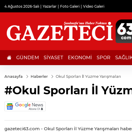
4 Ağustos 2026-Salı
Yazarlar
Foto Galeri
Video Galeri
GÜNDEM
SİYASET
EKONOMİ
SPOR
SAĞLI
Anasayfa
Haberler
Okul Sporları İl Yüzme Yarışmaları
#Okul Sporları İl Yüz
gazeteci63.com - Okul Sporları İl Yüzme Yarışmaları haberl