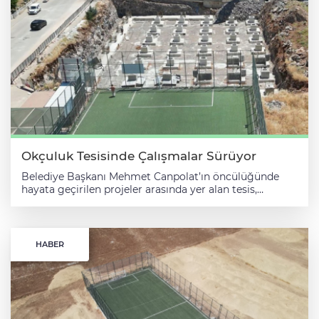
güçlendirmeyi sürdürüyor. Tamamlanma aşamasına
gelen Gülveren ve Anaz mahallelerindeki sentetik semt
sahaları, çocuklar ve gençler için modern, güvenli spor
alanları olarak hizmet vermeye başladı. Öte yandan
İbrik, Şenocak, Sarışeyh, Yarımsu, Kavakbaşı, Akdoğan,
Büyük Mirdesi, Parmakkapı, Güvenli, Emirler, Üçkuyu,
Bakımlı ve Yenice mahallelerinde yapımı devam eden
sentetik semt sahalarının da kısa süre içerisinde
tamamlanarak vatandaşların hizmetine sunulması
hedefleniyor. Belediye, bu yatırımlarla kırsal
mahallelerde yaşayan gençlerin spor imkanlarına
erişimini artırmayı amaçlıyor. Başkan Mehmet
Canpolat, 2026 yılını "Temel Atma Ve Açılışlar Yılı"
Okçuluk Tesisinde Çalışmalar Sürüyor
olarak değerlendirdiklerini belirterek, ilçeye
Belediye Başkanı Mehmet Canpolat’ın öncülüğünde
kazandırılacak spor yatırımlarının bununla sınırlı
hayata geçirilen projeler arasında yer alan tesis,
olmadığını ifade etti. Başkan Canpolat, Amatör Spor
tamamlandığında Haliliye’nin spor altyapısına önemli
Kulüpleri Tesisi, Açık Okçuluk Tesisi, Yarı Olimpik
katkılar sunacak. Gençlerin sporla daha fazla
Yüzme Havuzu ve 15 adet sentetik halı saha projesinin
buluşmasını sağlamak ve milli ata sporu olan
de en kısa sürede tamamlanarak vatandaşların
okçuluğun gelişimine destek olmak amacıyla inşa
hizmetine sunulacağını kaydetti. Gençlerin her zaman
HABER
edilen tesiste çalışmalar planlanan program
yanında olduklarını vurgulayan Başkan Canpolat,
doğrultusunda devam ediyor. Açık Okçuluk Tesisi
Haliliye'ye kalıcı eserler kazandırmaya devam
bünyesinde, ulusal standartlara uygun açık okçuluk
edeceklerini söyledi. Haliliye Belediyesi, daha önce de
alanının yanı sıra basketbol ve voleybol branşlarının
merkez ve kırsal mahallelerde toplam 21 adet semt
yapılabileceği kapalı spor salonu da yer alacak. Bununla
sahasını tamamlayarak vatandaşların hizmetine
birlikte judo, güreş ve tekvando gibi minder sporları