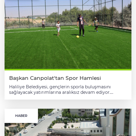
Başkan Canpolat'tan Spor Hamlesi
Haliliye Belediyesi, gençlerin sporla buluşmasını
sağlayacak yatırımlarına aralıksız devam ediyor.
Belediye Başkanı Mehmet Canpolat'ın öncülüğünde
hayata geçirilen projeler kapsamında, 15 mahallede
yapımı devam eden halı sahalar tamamlanma
aşamasına geldi. Gençlerin sağlıklı bireyler olarak
HABER
yetişmesi ve kötü alışkanlıklardan uzak durmasını
amaçlayan Haliliye Belediyesi, Spor Toto iş birliğiyle
ilçenin kırsal mahallelerinde spor altyapısını