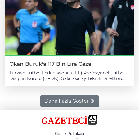
Okan Buruk'a 117 Bin Lira Ceza
Türkiye Futbol Federasyonu (TFF) Profesyonel Futbol
Disiplin Kurulu (PFDK), Galatasaray Teknik Direktörü
Okan Buruk'a para cezası verdi. TFF'den yapılan
açıklamada, Okan Buruk'a Galatasaray-Kasımpaşa
maçındaki sportmenliğe aykırı hareketi nedeniyle 117
bin lira para cezası verildiği duyuruldu. Aynı maçta
Daha Fazla Göster
taraftarlarının neden olduğu çirkin ve kötü tezahürat
yüzünden Galatasaray Kulübünün tribün kapatma
cezası aldığı belirtildi. Galatasaraylı futbolcu Michy
Batshuayi'nin ise Fenerbahçe ile oynanan
karşılaşmadaki sportmenliğe aykırı hareketi sebebiyle
Gizlilik Politikası
117 bin lira para cezasına çarptırıldığı ifade edildi.