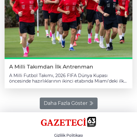
Francisco Bay Area Stadı) K Grubu: 20.00 Portekiz -
Özbekistan (Houston Stadı) L Grubu: 23.00 İngiltere -
Gana (Boston Stadı)
A Milli Takımdan İlk Antrenman
A Milli Futbol Takımı, 2026 FIFA Dünya Kupası
öncesinde hazırlıklarının ikinci etabında Miami'deki ilk
antrenmanını gerçekleştirdi. İstanbul'dan Miami'ye dün
gelen ay-yıldızlı ekibin, ABD Futbol Ligi takımlarından
Inter Miami FC'nin Fort Lauderdale'de bulunan Florida
Blue Antrenman Merkezi'ndeki çalışmasının ilk 15
Daha Fazla Göster
dakikası basına açıldı. Şampiyona öncesindeki ikinci
hazırlık maçında 7 Haziran'da Venezuela ile karşılaşacak
milli takımın teknik direktör Vincenzo Montella
yönetimindeki antrenmanı ısınma ve koşuyla başladı.
İdmanın basına kapalı bölümünde ise taktik çalışma
Gizlilik Politikası
gerçekleştirildiği belirtildi. Tedavisi süren Ferdi