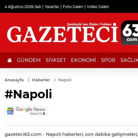
4 Ağustos 2026-Salı
Yazarlar
Foto Galeri
Video Galeri
GÜNDEM
SİYASET
EKONOMİ
SPOR
SAĞLI
Anasayfa
Haberler
Napoli
#Napoli
gazeteci63.com - Napoli haberleri, son dakika gelişmeleri, 