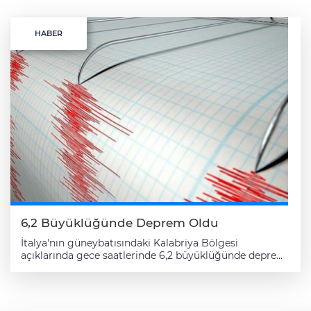
HABER
6,2 Büyüklüğünde Deprem Oldu
İtalya'nın güneybatısındaki Kalabriya Bölgesi
açıklarında gece saatlerinde 6,2 büyüklüğünde deprem
meydana geldi. İtalya Ulusal Jeofizik ve Volkanoloji
Enstitüsünden (INGV) yapılan açıklamaya göre deprem,
Kalabriya Bölgesi'nin yaklaşık 40 kilometre açıklarında,
yerel saatle 00.12 civarında oldu. 6,2 büyüklüğündeki