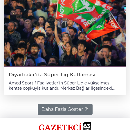
Diyarbakır’da Süper Lig Kutlaması
Amed Sportif Faaliyetler'in Süper Lig'e yükselmesi
kentte coşkuyla kutlandı. Merkez Bağlar ilçesindeki
Nevruz Parkı'nda düzenlenen "Kupa Töreni ve
Şampiyonluk Kutlaması" programına kulüp yöneticileri,
teknik heyet ve futbolcular takım otobüsüyle geldi.
Kulüp yöneticileri, teknik ekip ve futbolcular, kırmızı
Daha Fazla Göster
halıda yürüyerek alana girdi. Havai fişek ve ışık
gösterileri yapılan etkinlikte, sanatçılar sahne aldı. Alanı
dolduran taraftarlar ve vatandaşlar, takımın