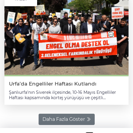
Urfa’da Engelliler Haftası Kutlandı
Şanlıurfa'nın Siverek ilçesinde, 10-16 Mayıs Engelliler
Haftası kapsamında kortej yürüyüşü ve çeşitli
etkinlikler düzenlendi. Siverek Kaymakamlığı, Siverek
Belediyesi ve İlçe Milli Eğitim Müdürlüğünce organize
edilen etkinlik kapsamında, engelli bireyler ve aileleri
Hürriyet Caddesi'ndeki Sulu Cami önünden Ofis Kültür
Daha Fazla Göster
ve Yaşam Parkı'na kadar yürüdü. Program kapsamında
parkta engelli bireyler tarafından hazırlanan resim