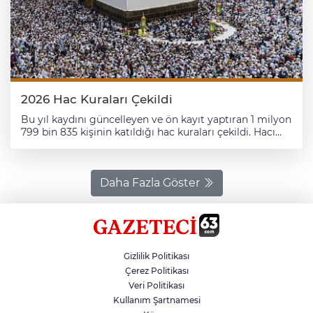
çıkacak hacılar, 27 Mayıs'ta başlayacak Kurban
Bayramı'nı kutsal topraklarda idrak edecek. Hacıların
yurda dönüş yolculuğu ise 31 Mayıs'ta başlayacak.
Kafilelerin dönüşü 19 Haziran'a kadar sürecek.
2026 Hac Kuraları Çekildi
Bu yıl kaydını güncelleyen ve ön kayıt yaptıran 1 milyon
799 bin 835 kişinin katıldığı hac kuraları çekildi. Hacı
adayları, sonuçları saat 20.00'den itibaren e-Devlet
üzerinden öğrenebilecek. Diyanet İşleri Başkanlığı
Konferans Salonu'nda, bilgisayar ortamında ve noter
huzurunda yapılan kura çekimine, görevlilerin yanı sıra
Daha Fazla Göster
hacı adayları ve yakınları katıldı. Hac kurası öncesi
konuşan Diyanet İşleri Başkanı Safi Arpaguş, kura
sonuçlarının hayırlara vesile olması dileğinde bulundu.
Hac ibadetinin İslam'ın temel şartlarından biri
olduğunu anımsatan Arpaguş, "Peygamber Efendimiz,
Gizlilik Politikası
yüce dinimiz İslam'ın beş temel esasından birinin de
hac ibadeti olduğunu haber vermiştir. Haccın nasıl eda
Çerez Politikası
edileceğini ise hac mevsiminde bizzat yaparak
Veri Politikası
Müslümanlara öğretmiştir." dedi. "Hac, zaman ve
Kullanım Şartnamesi
mekanın değerli bir imkan olduğunu hatırlatmaktadır"