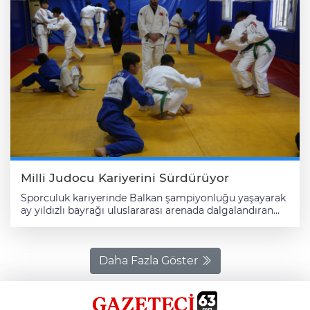
Milli Judocu Kariyerini Sürdürüyor
Sporculuk kariyerinde Balkan şampiyonluğu yaşayarak
ay yıldızlı bayrağı uluslararası arenada dalgalandıran
milli judocu Mehmet Ali Ravi, memleketi Şanlıurfa'da
geleceğin şampiyon sporcularını yetiştiriyor. Judoya 13
yıl önce başlayan 25 yaşındaki Ravi, kariyerinde Balkan
şampiyonluğunun yanı sıra 3 Türkiye şampiyonluğu
Daha Fazla Göster
yaşadı, ayrıca sporculuk döneminde 4 Türkiye ikinciliği
ve 2 ulusal şampiyona üçüncülüğü elde etti. Dört yıl
önce Şanlıurfa Büyükşehir Belediye Spor Kulübünde