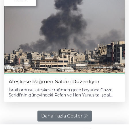
Ateşkese Rağmen Saldırı Düzenliyor
İsrail ordusu, ateşkese rağmen gece boyunca Gazze
Şeridi'nin güneyindeki Refah ve Han Yunus'ta işgal
altında tuttuğu bölgelerde hava bombardımanı ve
binaların yıkımını kapsayan yoğun saldırılar
gerçekleştirdi. Görgü tanıkları ve yerel kaynaklardan
alınan bilgilere göre, İsrail savaş uçakları Refah'ın çeşitli
Daha Fazla Göster
bölgelerine saldırırken, savaş gemileri de kentin sahil
kesimlerini vurdu. Refah'ın kuzeydoğusundaki "Murac