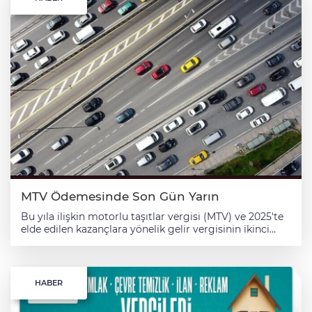
MTV Ödemesinde Son Gün Yarın
Bu yıla ilişkin motorlu taşıtlar vergisi (MTV) ve 2025'te
elde edilen kazançlara yönelik gelir vergisinin ikinci
taksitlerinin ödenme süresi yarın sona erecek. Gelir
İdaresi Başkanlığının (GİB) internet sitesinde yer alan
duyuruda, söz konusu vergilerin ödeme süreçlerine
ilişkin bilgi verildi. Buna göre, 2026 yılına ilişkin MTV ve
HABER
2025'te elde edilen kazançlara yönelik gelir vergisinin
ikinci taksitlerinin ödenme süresi yarın sona eriyor.