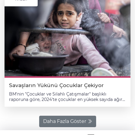
Savaşların Yükünü Çocuklar Çekiyor
BM'nin "Çocuklar ve Silahlı Çatışmalar" başlıklı
raporuna göre, 2024'te çocuklar en yüksek sayıda ağır
ihlali 8 bin 544 ile işgal altındaki Filistin topraklarında
yaşarken, bunu 4 bin 43 ihlalle Kongo Demokratik
Cumhuriyeti takip etti. Birleşmiş Milletler (BM), dünya
genelindeki savaşlarda yaşanan acımasız çatışmalar ve
Daha Fazla Göster
ayrım gözetmeyen saldırıların en ağır bedelini
çocukların ödediğine dikkati çekerek, ateşkes ve barış