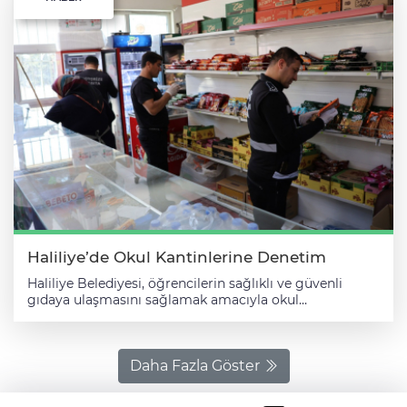
Haliliye’de Okul Kantinlerine Denetim
Haliliye Belediyesi, öğrencilerin sağlıklı ve güvenli
gıdaya ulaşmasını sağlamak amacıyla okul
kantinlerinde denetimlerini sürdürüyor. Belediye
Başkanı Mehmet Canpolat’ın talimatları doğrultusunda
yürütülen çalışmalar kapsamında, zabıta ekipleri okul
kantinlerinde kapsamlı kontroller gerçekleştirdi.
Daha Fazla Göster
“Huzurun ve Güvenin Kalbi” sloganıyla sürdürülen
denetimlerde, kantinlerde satışa sunulan ürünlerin son