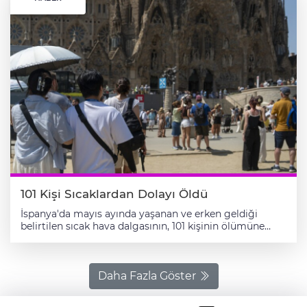
101 Kişi Sıcaklardan Dolayı Öldü
İspanya'da mayıs ayında yaşanan ve erken geldiği
belirtilen sıcak hava dalgasının, 101 kişinin ölümüne
neden olduğu bildirildi. İspanya Sağlık Bakanı Monica
Garcia, bu sene aşırı sıcaklıkların sağlık üzerindeki
etkilerine karşı önleyici tedbirlerin yer aldığı ulusal
planın sunumunda konuştu. Mayıs ayında hava
Daha Fazla Göster
sıcaklıklarının, ortalama sıcaklıkların 10 ila 15 derece
üzerinde seyrettiğini belirten Garcia, 101 kişinin aşırı