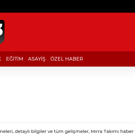
K
EĞİTİM
ASAYİŞ
ÖZEL HABER
leri, detaylı bilgiler ve tüm gelişmeler, Mırra Takımı haber s