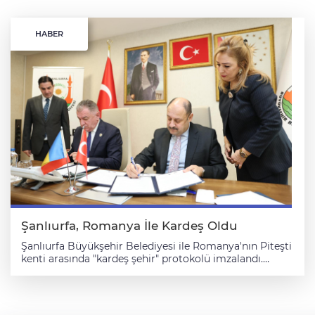
HABER
Şanlıurfa, Romanya İle Kardeş Oldu
Şanlıurfa Büyükşehir Belediyesi ile Romanya'nın Piteşti
kenti arasında "kardeş şehir" protokolü imzalandı.
Belediyeden yapılan açıklamaya göre, Şanlıurfa
Büyükşehir Belediyesi hizmet binasında
gerçekleştirilen imza törenine, Şanlıurfa Büyükşehir
Belediye Başkanı Mehmet Kasım Gülpınar ile Pitești