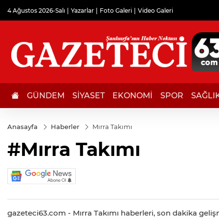
4 Ağustos 2026-Salı
Yazarlar
Foto Galeri
Video Galeri
GÜNDEM
SİYASET
EKONOMİ
SPOR
SAĞLI
Anasayfa
Haberler
Mırra Takımı
#Mırra Takımı
gazeteci63.com - Mırra Takımı haberleri, son dakika gelişme