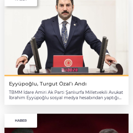
Eyyüpoğlu, Turgut Özal’ı Andı
TBMM İdare Amiri Ak Parti Şanlıurfa Milletvekili Avukat
İbrahim Eyyüpoğlu sosyal medya hesabından yaptığı
açıklama ile 8. Cumhurbaşkanı Turgut Özal’ı andı.
Eyyüpoğlu açıklamasında “ Türkiye Cumhuriyeti’nin 8.
Cumhurbaşkanı, vizyoner liderliği ve ülkemize
kazandırdığı önemli hizmetlerle hafızalarda yer edinen
HABER
merhum Turgut Özal’ı, vefatının 33. yıl dönümünde
rahmet, minnet ve saygıyla anıyorum” dedi.