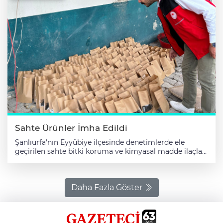
Sahte Ürünler İmha Edildi
Şanlıurfa'nın Eyyübiye ilçesinde denetimlerde ele
geçirilen sahte bitki koruma ve kimyasal madde ilaçları
imha edildi. Eyyübiye Tarım ve Orman Müdürlüğü’nden
yapılan açıklamaya göre, emniyet ve zabıtanın ihbar
üzerine ortaklaşa gerçekleştirdiği denetimde bir
depoda mevzuata aykırı şekilde ürünlerin bulunduğu
Daha Fazla Göster
tespit edildi. Yapılan aramalarda, sağlığa zararlı
kimyasal madde, zirai ilaç ambalajları, dolum ve
kapama makineleri ele geçirildi. Ticari kaydı ve ruhsatı