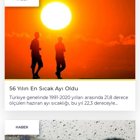
56 Yılın En Sıcak Ayı Oldu
Türkiye genelinde 1991-2020 yılları arasında 21,8 derece
ölçülen haziran ayı sıcaklığı, bu yıl 22,3 dereceyle
mevsim normallerinin 0,5 derece üzerinde
gerçekleşerek, son 56 yılın en sıcak 11. haziran ayı olarak
kayıtlara geçti. Türkiye'de bu yıl haziran ayı ortalama
sıcaklığı 22,3 dereceyle mevsim normallerine göre 0,5
HABER
derece arttı. AA muhabirinin, Çevre, Şehircilik ve İklim
Değişikliği Bakanlığı Meteoroloji Genel Müdürlüğü