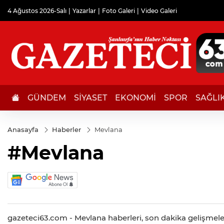
4 Ağustos 2026-Salı
Yazarlar
Foto Galeri
Video Galeri
GÜNDEM
SİYASET
EKONOMİ
SPOR
SAĞLI
Anasayfa
Haberler
Mevlana
#Mevlana
gazeteci63.com - Mevlana haberleri, son dakika gelişmeleri