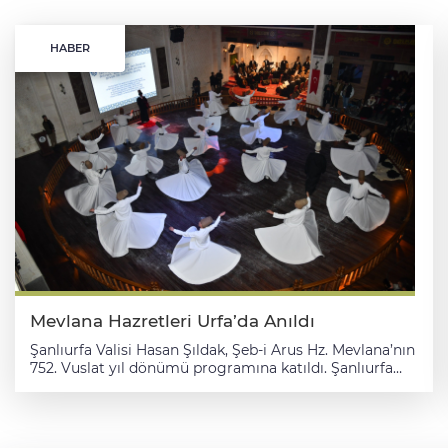
HABER
Mevlana Hazretleri Urfa’da Anıldı
Şanlıurfa Valisi Hasan Şıldak, Şeb-i Arus Hz. Mevlana’nın
752. Vuslat yıl dönümü programına katıldı. Şanlıurfa
Mevlâna Külliyesi Vakfı tarafından organize edilen
programda çeşitli ilahiler seslendirilirken, semazenlerin
gösterileri de izleyenler tarafından büyük alkış aldı.
Kur’an-ı Kerim tilavetinin de yapıldığı programda bir