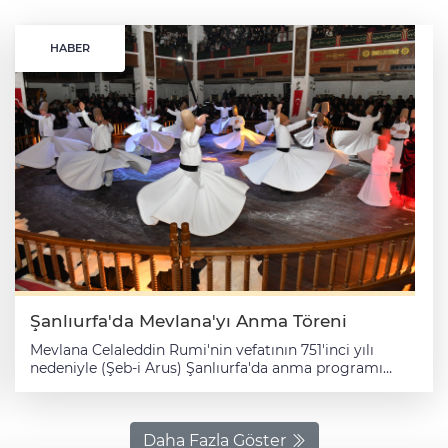
HABER
Şanlıurfa'da Mevlana'yı Anma Töreni
Mevlana Celaleddin Rumi'nin vefatının 751'inci yılı
nedeniyle (Şeb-i Arus) Şanlıurfa'da anma programı
düzenlendi. Şanlıurfa Mevlana Külliyesi Vakfı tarafından
Mevlana Külliyesi'nde Şeb-i Arus töreni yapıldı.
Vatandaşların ilgi gösterdiği törende, tasavvuf müziği
dinletisi ve sema gösterisi sunuldu.
Daha Fazla Göster