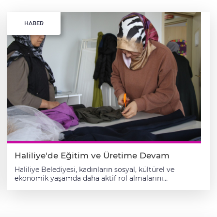
HABER
Haliliye'de Eğitim ve Üretime Devam
Haliliye Belediyesi, kadınların sosyal, kültürel ve
ekonomik yaşamda daha aktif rol almalarını
desteklemek amacıyla millet evlerinde yürüttüğü
eğitim ve hobi kurslarını sürdürüyor. Kültür, Sanat ve
Sosyal İşler Müdürlüğü koordinesinde gerçekleştirilen
çalışmalar kapsamında kadınlara hem mesleki beceri