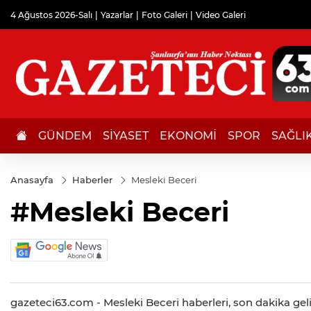
4 Ağustos 2026-Salı
Yazarlar
Foto Galeri
Video Galeri
GÜNDEM
SİYASET
EKONOMİ
SPOR
SAĞLI
Anasayfa
Haberler
Mesleki Beceri
#Mesleki Beceri
gazeteci63.com - Mesleki Beceri haberleri, son dakika geliş