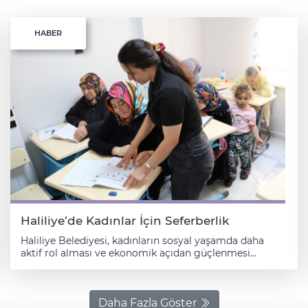
HABER
Haliliye’de Kadınlar İçin Seferberlik
Haliliye Belediyesi, kadınların sosyal yaşamda daha
aktif rol alması ve ekonomik açıdan güçlenmesi
amacıyla hayata geçirdiği projelerle desteklerini
sürdürüyor. Belediye Başkanı Mehmet Canpolat’ın
öncülüğünde yürütülen çalışmalar kapsamında
kadınlara hem mesleki beceri kazandırılıyor hem de
Daha Fazla Göster