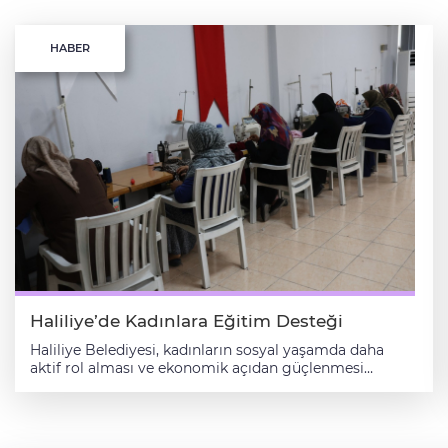
HABER
Haliliye’de Kadınlara Eğitim Desteği
Haliliye Belediyesi, kadınların sosyal yaşamda daha
aktif rol alması ve ekonomik açıdan güçlenmesi
amacıyla hayata geçirdiği projelerle desteklerini
sürdürüyor. Belediye Başkanı Mehmet Canpolat’ın
öncülüğünde yürütülen çalışmalar kapsamında
kadınlara hem mesleki beceri kazandırılıyor hem de