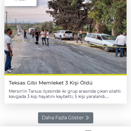
Teksas Gibi Memleket 3 Kişi Öldü
Mersin'in Tarsus ilçesinde iki grup arasında çıkan silahlı
kavgada 3 kişi hayatını kaybetti, 5 kişi yaralandı.
Sucular Mahallesi'ndeki bir restoranın önünde, iki grup
arasında "yol verme meselesi" nedeniyle tartışma
yaşandı. Tartışmanın büyümesiyle çıkan kavgada
taraflar birbirlerine tabanca ve tüfekle ateş etti. Olayda
Daha Fazla Göster
Mehmet Emin Şahin ile Abdurrahim ve Metin
Denizedalan öldü, 5 kişi yaralandı. İhbar üzerine olay