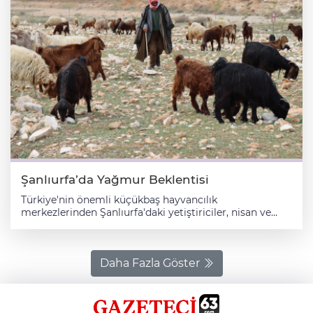
Şanlıurfa’da Yağmur Beklentisi
Türkiye'nin önemli küçükbaş hayvancılık
merkezlerinden Şanlıurfa'daki yetiştiriciler, nisan ve
mayıs aylarında etkili olmasını bekledikleri yağışlarla
kuraklık tehdidinden kurtulmayı umut ediyor. Yaklaşık
2 milyon 440 bin küçükbaş, 297 bin büyükbaş hayvan
varlığı bulunan Şanlıurfa'daki hayvan yetiştiricileri,
Daha Fazla Göster
meraların yeşermesi için nisan ve mayıs yağışlarını
bekliyor. Harran Üniversitesi Ziraat Fakültesi Toprak
Bilimi ve Bitki Besleme Bölümü Öğretim Üyesi Prof.