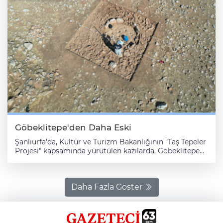
Göbeklitepe'den Daha Eski
Şanlıurfa'da, Kültür ve Turizm Bakanlığının "Taş Tepeler
Projesi" kapsamında yürütülen kazılarda, Göbeklitepe
ve Karahantepe'den daha eski olabileceği
değerlendirilen Mendik Tepe'de Neolitik döneme ait
izler gün yüzüne çıkarılıyor. Eyyübiye ilçesi kırsalındaki
Payamlı Mahallesi'nde bulunan Mendik Tepe, Çakmak
Daha Fazla Göster
Tepe Kazı Başkanı Fatma Şahin tarafından keşfedildi.
Liverpool Üniversitesi Arkeoloji Bölümü Öğretim Üyesi
Prof. Dr. Douglas Baird başkanlığında, Şanlıurfa
Arkeoloji Müzesi işbirliği ve İngiliz Arkeoloji Enstitüsü