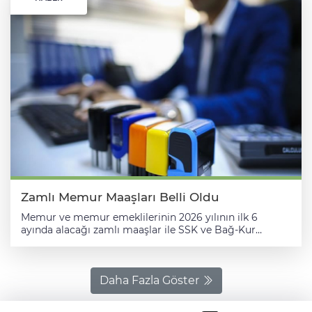
Zamlı Memur Maaşları Belli Oldu
Memur ve memur emeklilerinin 2026 yılının ilk 6
ayında alacağı zamlı maaşlar ile SSK ve Bağ-Kur
emeklilerinin aylıklarındaki artış oranları belirlendi. AA
muhabirinin Hazine ve Maliye Bakanlığından edindiği
bilgilere göre, 2026 yılında kamu görevlilerinin mali ve
sosyal haklarında yapılan artışlar, Kamu Görevlileri
Daha Fazla Göster
Hakem Kurulu Kararı ile belirlenmişti. Bu yılın ocak
ayından geçerli olmak üzere kamu görevlilerinin aylık