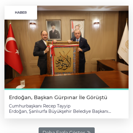
HABER
Erdoğan, Başkan Gürpınar İle Görüştü
Cumhurbaşkanı Recep Tayyip
Erdoğan, Şanlıurfa Büyükşehir Belediye Başkanı
Mehmet Kasım Gürpınar'ı kabul etti. Şanlıurfa'daki
temasları kapsamında Valiliği ziyaret eden
Cumhurbaşkanı Erdoğan, Büyükşehir Belediye Başkanı
Gürpınar ile görüştü. Basına kapalı gerçekleşen
Daha Fazla Göster