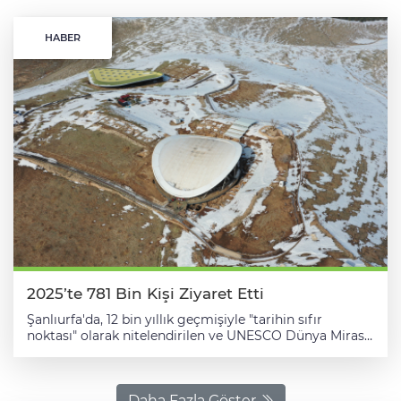
HABER
2025’te 781 Bin Kişi Ziyaret Etti
Şanlıurfa'da, 12 bin yıllık geçmişiyle "tarihin sıfır
noktası" olarak nitelendirilen ve UNESCO Dünya Mirası
Listesi'nde yer alan Göbeklitepe'yi 2025 yılında 781 bin
kişi ziyaret etti. Ziyarete açıldığı 2018 yılında, üst
koruma çatısı yapım çalışmaları nedeniyle bir bölümü
kapalı olan ören yeri, o yıl 70 bin ziyaretçi ağırladı.
Daha Fazla Göster