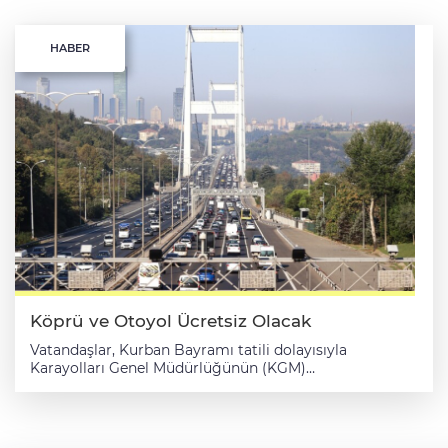
HABER
Köprü ve Otoyol Ücretsiz Olacak
Vatandaşlar, Kurban Bayramı tatili dolayısıyla
Karayolları Genel Müdürlüğünün (KGM)
sorumluluğundaki otoyol ve köprü geçişlerinden
ücretsiz yararlanacak. Konuya ilişkin Cumhurbaşkanı
Kararı, Resmi Gazete'nin mükerrer sayısında
yayımlanarak yürürlüğe girdi. Karara göre, bayram