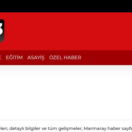
K
EĞİTİM
ASAYİŞ
ÖZEL HABER
i, detaylı bilgiler ve tüm gelişmeler, Marmaray haber sayfas