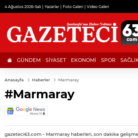
4 Ağustos 2026-Salı
Yazarlar
Foto Galeri
Video Galeri
GÜNDEM
SİYASET
EKONOMİ
SPOR
SAĞLI
Anasayfa
Haberler
Marmaray
#Marmaray
gazeteci63.com - Marmaray haberleri, son dakika gelişmeler