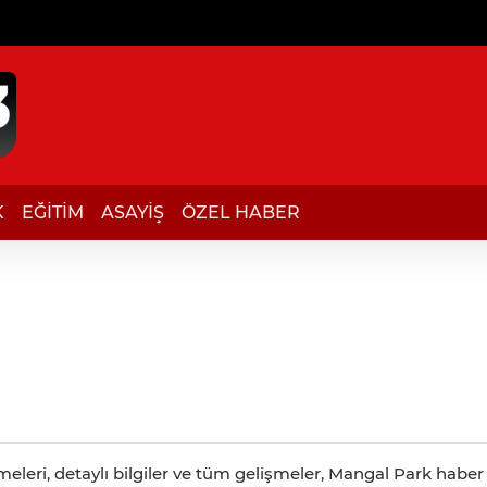
K
EĞİTİM
ASAYİŞ
ÖZEL HABER
leri, detaylı bilgiler ve tüm gelişmeler, Mangal Park haber s