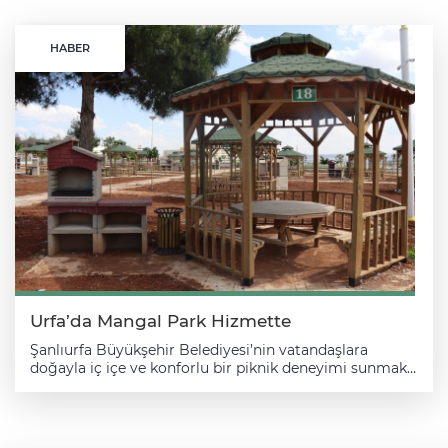
HABER
Urfa’da Mangal Park Hizmette
Şanlıurfa Büyükşehir Belediyesi’nin vatandaşlara
doğayla iç içe ve konforlu bir piknik deneyimi sunmak
amacıyla 15 dönümlük alan üzerinde yapımını
tamamladığı Mangal Park Sosyal Tesisi hizmete
sunuldu. Şanlıurfa Büyükşehir Belediyesi tarafından
Haliliye ilçesinde vatandaşların doğayla iç içe vakit