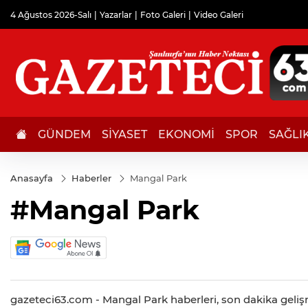
4 Ağustos 2026-Salı
Yazarlar
Foto Galeri
Video Galeri
GÜNDEM
SİYASET
EKONOMİ
SPOR
SAĞLI
Anasayfa
Haberler
Mangal Park
#Mangal Park
gazeteci63.com - Mangal Park haberleri, son dakika gelişme