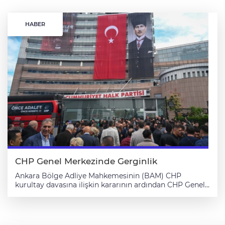
HABER
CHP Genel Merkezinde Gerginlik
Ankara Bölge Adliye Mahkemesinin (BAM) CHP
kurultay davasına ilişkin kararının ardından CHP Genel
Merkezi önünde partililer arasında gerginlik yaşanıyor.
Mahkemece CHP Genel Başkanlığı görevine iade edilen
Kemal Kılıçdaroğlu'nu destekleyen bir grup, sabahın
erken saatlerinde genel merkeze geldi. Grubun genel