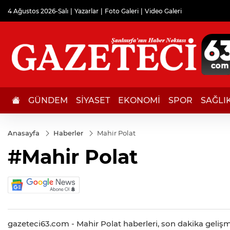
4 Ağustos 2026-Salı
Yazarlar
Foto Galeri
Video Galeri
GÜNDEM
SİYASET
EKONOMİ
SPOR
SAĞLI
Anasayfa
Haberler
Mahir Polat
#Mahir Polat
gazeteci63.com - Mahir Polat haberleri, son dakika gelişmel