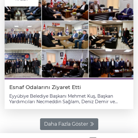
Esnaf Odalarını Ziyaret Etti
Eyyübiye Belediye Başkanı Mehmet Kuş, Başkan
Yardımcıları Necmeddin Sağlam, Deniz Demir ve
meclis üyeleriyle birlikte, Şanlıurfa’daki esnaf odalarını
ziyaret etti. 2026 yılı genel kurul seçimlerinin ardından
gerçekleşen ziyarette Başkan Kuş, yeni yönetimlere
başarılar diledi. Esnaf ve Sanatkârlar Odalar Birliği
Daha Fazla Göster
Başkanı Şefik Bakay, Zirai Aletler ve Motorlu Vasıtalar
Tamircileri Esnaf Odası Başkanı Halil Polat,