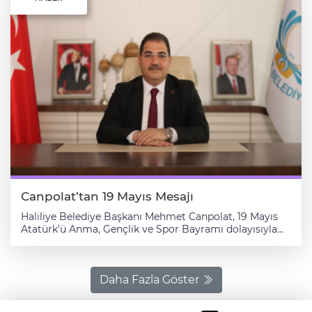
Canpolat’tan 19 Mayıs Mesajı
Haliliye Belediye Başkanı Mehmet Canpolat, 19 Mayıs
Atatürk’ü Anma, Gençlik ve Spor Bayramı dolayısıyla
yayımladığı mesajında, 19 Mayıs ruhunun milletin
bağımsızlık iradesini tüm dünyaya gösterdiği tarihi bir
dönüm noktası olduğunu ifade etti. Başkan Canpolat,
gençlerin Türkiye’nin yarınlarını inşa edecek en büyük
Daha Fazla Göster
güç olduğunu belirterek, belediye olarak gençlere
yönelik projeleri kararlılıkla sürdürdüklerini kaydetti.