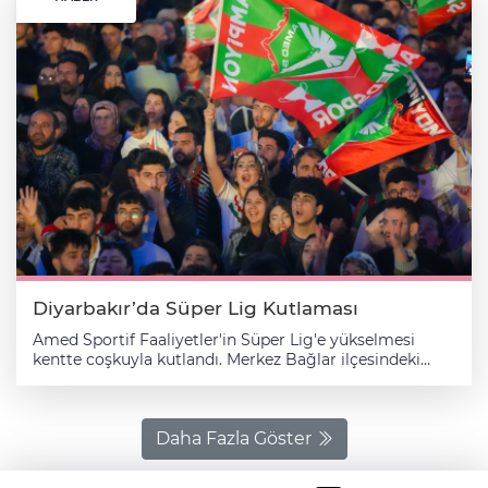
Diyarbakır’da Süper Lig Kutlaması
Amed Sportif Faaliyetler'in Süper Lig'e yükselmesi
kentte coşkuyla kutlandı. Merkez Bağlar ilçesindeki
Nevruz Parkı'nda düzenlenen "Kupa Töreni ve
Şampiyonluk Kutlaması" programına kulüp yöneticileri,
teknik heyet ve futbolcular takım otobüsüyle geldi.
Kulüp yöneticileri, teknik ekip ve futbolcular, kırmızı
Daha Fazla Göster
halıda yürüyerek alana girdi. Havai fişek ve ışık
gösterileri yapılan etkinlikte, sanatçılar sahne aldı. Alanı